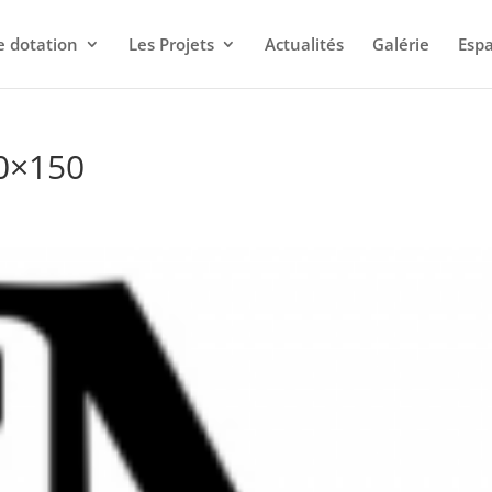
e dotation
Les Projets
Actualités
Galérie
Esp
0×150